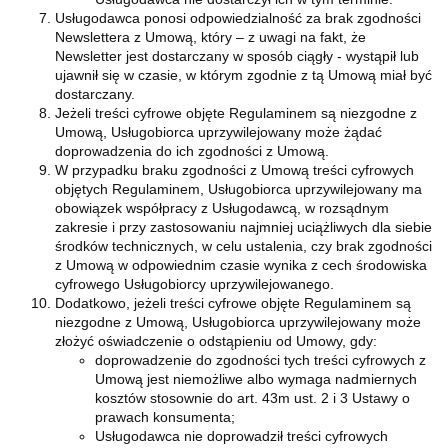
Usługodawca ponosi odpowiedzialność za brak zgodności
Newslettera z Umową, który – z uwagi na fakt, że
Newsletter jest dostarczany w sposób ciągły - wystąpił lub
ujawnił się w czasie, w którym zgodnie z tą Umową miał być
dostarczany.
Jeżeli treści cyfrowe objęte Regulaminem są niezgodne z
Umową, Usługobiorca uprzywilejowany może żądać
doprowadzenia do ich zgodności z Umową.
W przypadku braku zgodności z Umową treści cyfrowych
objętych Regulaminem, Usługobiorca uprzywilejowany ma
obowiązek współpracy z Usługodawcą, w rozsądnym
zakresie i przy zastosowaniu najmniej uciążliwych dla siebie
środków technicznych, w celu ustalenia, czy brak zgodności
z Umową w odpowiednim czasie wynika z cech środowiska
cyfrowego Usługobiorcy uprzywilejowanego.
Dodatkowo, jeżeli treści cyfrowe objęte Regulaminem są
niezgodne z Umową, Usługobiorca uprzywilejowany może
złożyć oświadczenie o odstąpieniu od Umowy, gdy:
doprowadzenie do zgodności tych treści cyfrowych z
Umową jest niemożliwe albo wymaga nadmiernych
kosztów stosownie do art. 43m ust. 2 i 3 Ustawy o
prawach konsumenta;
Usługodawca nie doprowadził treści cyfrowych