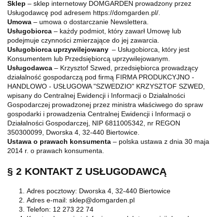
Sklep
– sklep internetowy DOMGARDEN prowadzony przez
Usługodawcę pod adresem https://domgarden.pl/.
Umowa
– umowa o dostarczanie Newslettera.
Usługobiorca
– każdy podmiot, który zawarł Umowę lub
podejmuje czynności zmierzające do jej zawarcia.
Usługobiorca uprzywilejowany
– Usługobiorca, który jest
Konsumentem lub Przedsiębiorcą uprzywilejowanym.
Usługodawca
– Krzysztof Szwed, przedsiębiorca prowadzący
działalność gospodarczą pod firmą FIRMA PRODUKCYJNO -
HANDLOWO - USŁUGOWA "SZWEDZIO" KRZYSZTOF SZWED,
wpisany do Centralnej Ewidencji i Informacji o Działalności
Gospodarczej prowadzonej przez ministra właściwego do spraw
gospodarki i prowadzenia Centralnej Ewidencji i Informacji o
Działalności Gospodarczej, NIP 6811005342, nr REGON
350300099, Dworska 4, 32-440 Biertowice.
Ustawa o prawach konsumenta
– polska ustawa z dnia 30 maja
2014 r. o prawach konsumenta.
§ 2 KONTAKT Z USŁUGODAWCĄ
Adres pocztowy: Dworska 4, 32-440 Biertowice
Adres e-mail: sklep@domgarden.pl
Telefon: 12 273 22 74