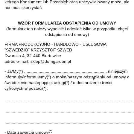
którego Konsument lub Przedsiębiorca uprzywilejowany może, ale
nie musi skorzystać:
WZÓR FORMULARZA ODSTĄPIENIA OD UMOWY
(formularz ten należy wypełnić i odesłać tylko w przypadku chęci
odstąpienia od umowy)
FIRMA PRODUKCYJNO - HANDLOWO - USŁUGOWA
"SZWEDZIO" KRZYSZTOF SZWED
Dworska 4, 32-440 Biertowice
adres e-mail: sklep@domgarden.pl
- Ja/My(*) ..................................................................... niniejszym
informuję/informujemy(*) o moim/naszym odstąpieniu od umowy o
świadczenie następującej usługi(*) / o dostarczenie treści
cyfrowych w postaci(*):
............................................................................................................
............................................................................................................
............................................................................................................
(*)
- Data zawarcia umowy