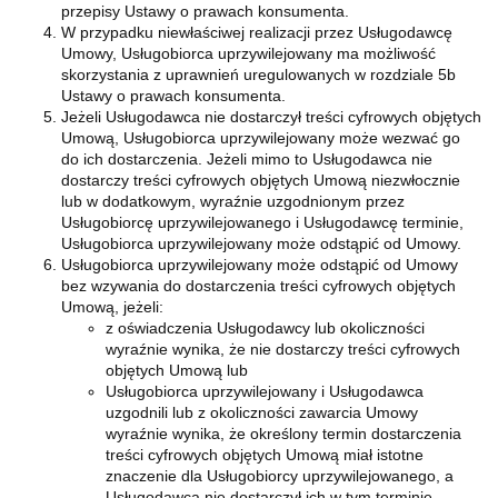
przepisy Ustawy o prawach konsumenta.
W przypadku niewłaściwej realizacji przez Usługodawcę
Umowy, Usługobiorca uprzywilejowany ma możliwość
skorzystania z uprawnień uregulowanych w rozdziale 5b
Ustawy o prawach konsumenta.
Jeżeli Usługodawca nie dostarczył treści cyfrowych objętych
Umową, Usługobiorca uprzywilejowany może wezwać go
do ich dostarczenia. Jeżeli mimo to Usługodawca nie
dostarczy treści cyfrowych objętych Umową niezwłocznie
lub w dodatkowym, wyraźnie uzgodnionym przez
Usługobiorcę uprzywilejowanego i Usługodawcę terminie,
Usługobiorca uprzywilejowany może odstąpić od Umowy.
Usługobiorca uprzywilejowany może odstąpić od Umowy
bez wzywania do dostarczenia treści cyfrowych objętych
Umową, jeżeli:
z oświadczenia Usługodawcy lub okoliczności
wyraźnie wynika, że nie dostarczy treści cyfrowych
objętych Umową lub
Usługobiorca uprzywilejowany i Usługodawca
uzgodnili lub z okoliczności zawarcia Umowy
wyraźnie wynika, że określony termin dostarczenia
treści cyfrowych objętych Umową miał istotne
znaczenie dla Usługobiorcy uprzywilejowanego, a
Usługodawca nie dostarczył ich w tym terminie.