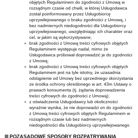
objętych Regulaminem do zgodności z Umową w
rozsądnym czasie od chwili, w której Usługodawca
został poinformowany przez Usługobiorcę
uprzywilejowanego o braku zgodności z Umową, i
bez nadmiernych niedogodności dla Usługobiorcy
uprzywilejowanego, uwzględniając ich charakter oraz
cel, w jakim są wykorzystywane;
brak zgodności z Umową treści cyfrowych objętych
Regulaminem występuje nadal, mimo że
Usługodawca próbował doprowadzić je do zgodności
z Umową;
brak zgodności z Umową treści cyfrowych objętych
Regulaminem jest na tyle istotny, że uzasadnia
odstąpienie od Umowy bez uprzedniego skorzystania
ze środka ochrony określonego w art. 43m Ustawy o
prawach konsumenta (tj. żądania doprowadzenia
treści cyfrowych do zgodności z Umową);
z oświadczenia Usługodawcy lub okoliczności
wyraźnie wynika, że nie doprowadzi on do zgodności
z Umową treści cyfrowych objętych Regulaminem w
rozsądnym czasie lub bez nadmiernych
niedogodności dla Usługobiorcy uprzywilejowanego.
III POZASĄDOWE SPOSOBY ROZPATRYWANIA