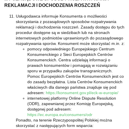
REKLAMACJI I DOCHODZENIA ROSZCZEŃ
Usługodawca informuje Konsumenta o możliwości
skorzystania z pozasądowych sposobów rozpatrywania
reklamacji i dochodzenia roszczeń. Zasady dostępu do tych
procedur dostępne są w siedzibach lub na stronach
internetowych podmiotów uprawnionych do pozasądowego
rozpatrywania sporów. Konsument może skorzystać m.in. z:
pomocy odpowiedniego Europejskiego Centrum
Konsumenckiego z Sieci Europejskich Centrów
Konsumenckich. Centra udzielają informacji o
prawach konsumentów i pomagają w rozwiązaniu
sporu w przypadku zakupów transgranicznych.
Pomoc Europejskich Centrów Konsumenckich jest co
do zasady bezpłatna. Lista Centrów Konsumenckich
właściwych dla danego państwa znajduje się pod
adresem:
https://konsument.gov.pl/eck-w-europie/
internetowej platformy Online Dispute Resolution
(ODR), zapewnianej przez Komisję Europejską,
dostępnej pod adresem:
https://ec.europa.eu/consumers/odr
Ponadto, na terenie Rzeczypospolitej Polskiej można
skorzystać z następujących form wsparcia: