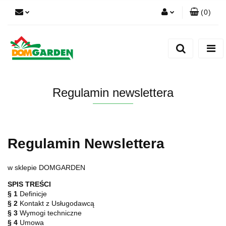
(
0
)
Zaloguj się
Zarejestruj się
Dodaj zgłoszenie
Zgody cookies
Regulamin newslettera
Regulamin Newslettera
w sklepie DOMGARDEN
SPIS TREŚCI
§ 1
Definicje
§ 2
Kontakt z Usługodawcą
§ 3
Wymogi techniczne
§ 4
Umowa