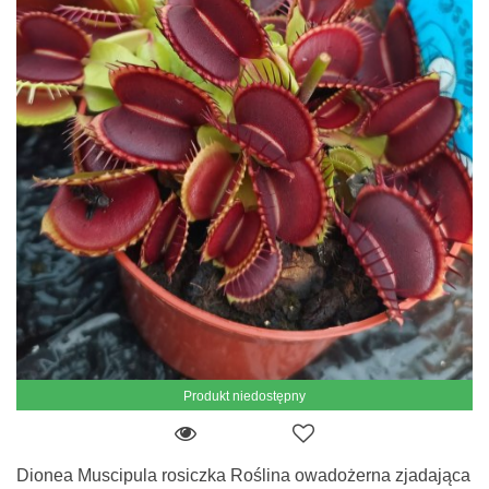
Produkt niedostępny
Dionea Muscipula rosiczka Roślina owadożerna zjadająca