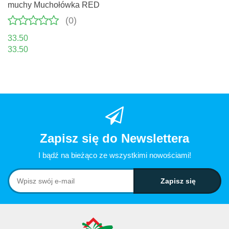
muchy Muchołówka RED
(0)
33.50
33.50
Zapisz się do Newslettera
I bądź na bieżąco ze wszystkimi nowościami!