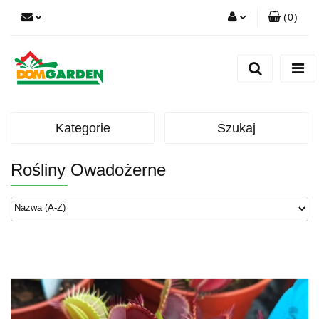
(
0
)
Zaloguj się
Zarejestruj się
Dodaj zgłoszenie
Zgody cookies
Kategorie
Szukaj
Rośliny Owadożerne