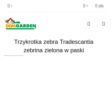
(
0
)
Zaloguj się
Zarejestruj się
Dodaj zgłoszenie
Trzykrotka zebra Tradescantia
Zgody cookies
zebrina zielona w paski