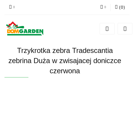
(
0
)
Zaloguj się
Zarejestruj się
Dodaj zgłoszenie
Trzykrotka zebra Tradescantia
Zgody cookies
zebrina Duża w zwisajacej doniczce
czerwona