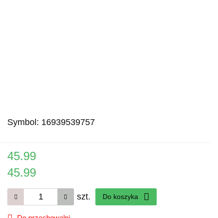
Symbol:
16939539757
45.99
45.99
szt.
Do koszyka
Do przechowalni