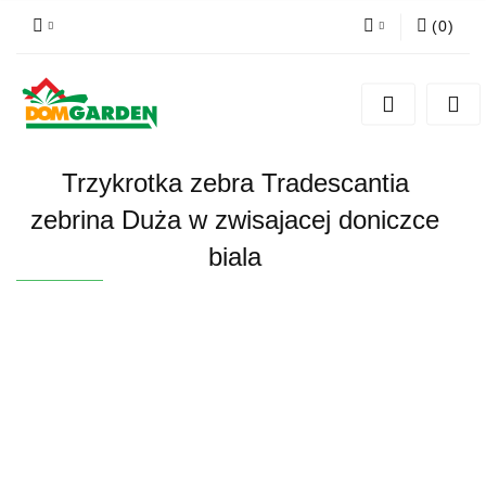
(
0
)
Zaloguj się
Zarejestruj się
Dodaj zgłoszenie
Trzykrotka zebra Tradescantia
Zgody cookies
zebrina Duża w zwisajacej doniczce
biala