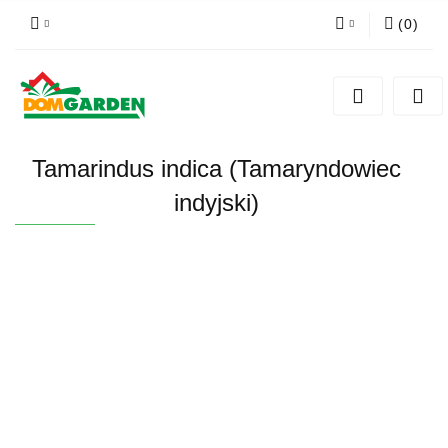
(
0
)
Zaloguj się
Zarejestruj się
Dodaj zgłoszenie
Tamarindus indica (Tamaryndowiec
Zgody cookies
indyjski)