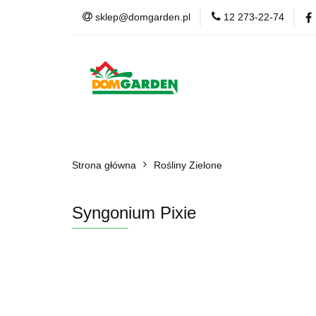
sklep@domgarden.pl
12 273-22-74
Doniczki i osłonki
Ziemia i podłoża
Doniczki i osłonki
Kwiaty Sztuczne
Kom
Strona główna
Rośliny Zielone
Syngonium Pixie