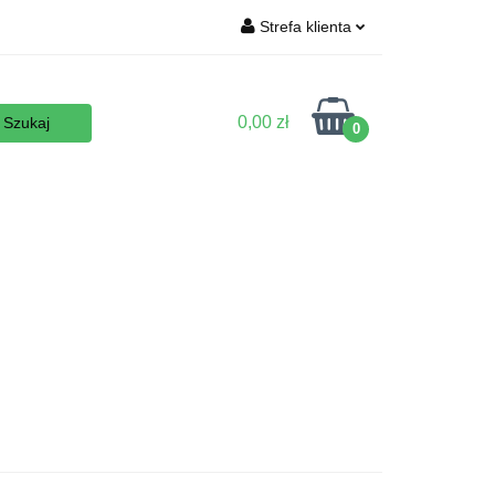
Strefa klienta
Wyposażenie
Zaloguj się
Zarejestruj się
0,00 zł
0
Dodaj zgłoszenie
Zgody cookies
 podłoża
Nowości
Promocje
Kontakt