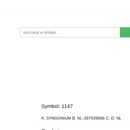
Kwiaty Sztuczne
Kompozycje Sztuczne
Rośliny
Nowości
Promocje
Kontakt
pozycje Sztuczne
Rośliny
Wyposażenie
Ziemia i
Symbol:
1147
A. SYNGONIUM B. NL-397939566 C. D. NL