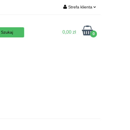
Strefa klienta
Wyposażenie
Zaloguj się
Zarejestruj się
0,00 zł
0
Dodaj zgłoszenie
Zgody cookies
 podłoża
Nowości
Promocje
Kontakt