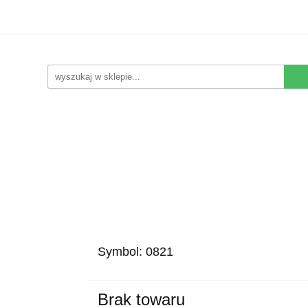
Kwiaty Sztuczne
Kompozycje Sztuczne
Rośliny
Nowości
Promocje
Kontakt
pozycje Sztuczne
Rośliny
Wyposażenie
Ziemia i
Symbol:
0821
Brak towaru