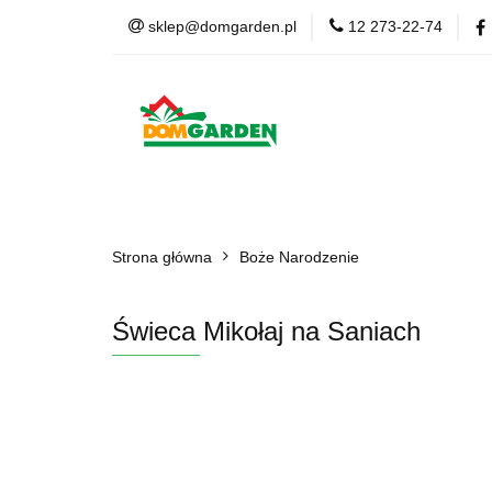
sklep@domgarden.pl
12 273-22-74
Doniczki i osłonki
Ziemia i podłoża
Doniczki i osłonki
Kwiaty Sztuczne
Kom
Strona główna
Boże Narodzenie
Świeca Mikołaj na Saniach