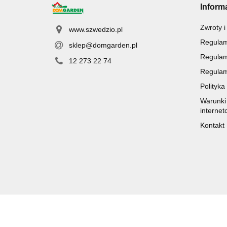
Inform
Zwroty i
www.szwedzio.pl
Regulam
sklep@domgarden.pl
Regulam
12 273 22 74
Regulam
Polityka
Warunki 
internet
Kontakt