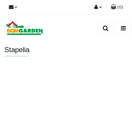
(
0
)
Zaloguj się
Zarejestruj się
Dodaj zgłoszenie
Stapelia
Zgody cookies