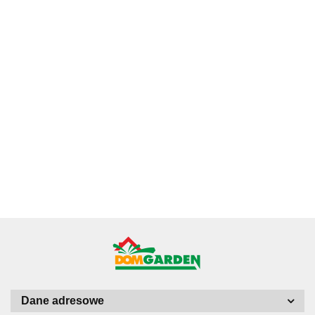
Ficus
Fitonia fittonia
Ficus Pumila
Ginseng
Grubosz
biała do lasu
Figowiec
microcarpa
Crassula hobbit
52.78
w szkle
pnący
Bonsai Do
19.43
drzewko
19.84
drobniutka
46.32
Pełzający do
Lasu w szkle
szczęścia
biało zielona
Terrarium Lasu
średniaczek
drzewko
do sloika
w Słoiku szkle
pieniędzy uszy
shreka
Dane adresowe