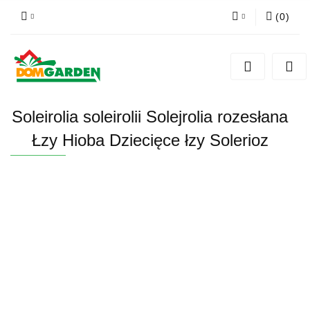
(
0
)
Zaloguj się
Zarejestruj się
Dodaj zgłoszenie
Soleirolia soleirolii Solejrolia rozesłana
Zgody cookies
Łzy Hioba Dziecięce łzy Solerioz