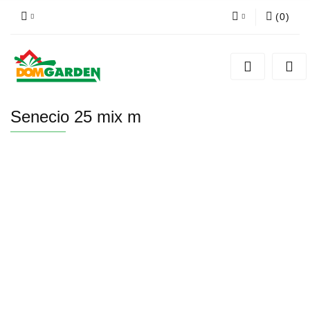
(
0
)
Zaloguj się
Zarejestruj się
Dodaj zgłoszenie
Senecio 25 mix m
Zgody cookies