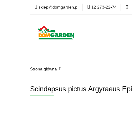
sklep@domgarden.pl
12 273-22-74
Doniczki i osłonki
Ziemia i podłoża
Doniczki i osłonki
Kwiaty Sztuczne
Kom
Strona główna
Scindapsus pictus Argyraeus E