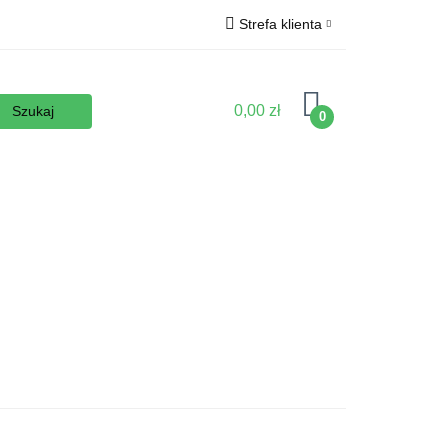
Strefa klienta
Wyposażenie
Zaloguj się
Zarejestruj się
0,00 zł
0
Dodaj zgłoszenie
Zgody cookies
podłoża
Nowości
Promocje
Kontakt