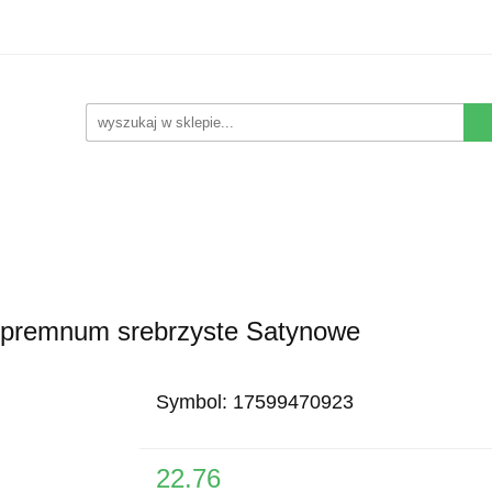
Kwiaty Sztuczne
Kompozycje Sztuczne
Rośliny
Nowości
Promocje
Kontakt
pozycje Sztuczne
Rośliny
Wyposażenie
Ziemia i 
pipremnum srebrzyste Satynowe
Symbol:
17599470923
22.76