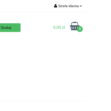
Strefa klienta
Wyposażenie
Zaloguj się
Zarejestruj się
0,00 zł
0
Dodaj zgłoszenie
Zgody cookies
 podłoża
Nowości
Promocje
Kontakt