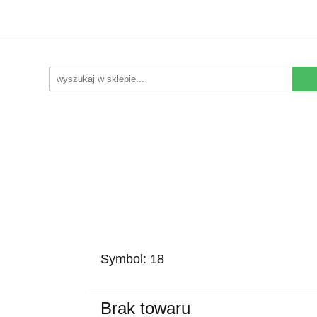
Kwiaty Sztuczne
Kompozycje Sztuczne
Rośliny
Nowości
Promocje
Kontakt
pozycje Sztuczne
Rośliny
Wyposażenie
Ziemia i
Symbol:
18
Brak towaru