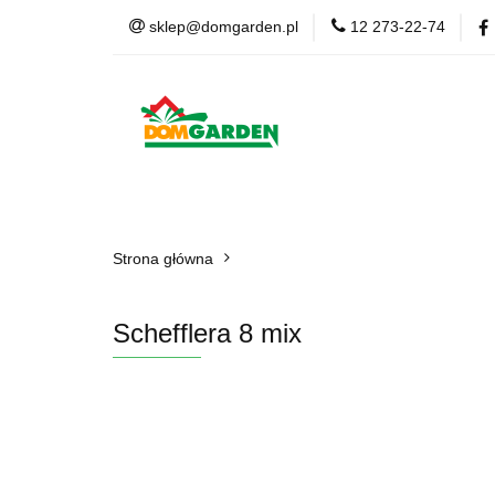
sklep@domgarden.pl
12 273-22-74
Doniczki i osłonki
Ziemia i podłoża
Doniczki i osłonki
Kwiaty Sztuczne
Kom
Strona główna
Schefflera 8 mix