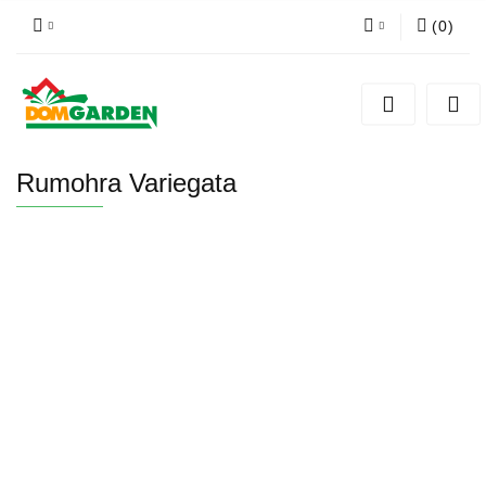
(
0
)
Zaloguj się
Zarejestruj się
Dodaj zgłoszenie
Rumohra Variegata
Zgody cookies