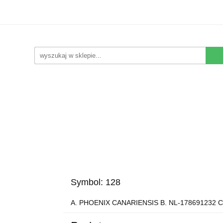
Kwiaty Sztuczne
Kompozycje Sztuczne
Rośliny
Nowości
Promocje
Kontakt
pozycje Sztuczne
Rośliny
Wyposażenie
Ziemia i
Symbol:
128
A. PHOENIX CANARIENSIS B. NL-178691232 C.