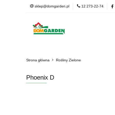
sklep@domgarden.pl
12 273-22-74
Doniczki i osłonki
Ziemia i podłoża
Doniczki i osłonki
Kwiaty Sztuczne
Kom
Strona główna
Rośliny Zielone
Phoenix D