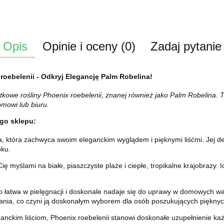
Opis
Opinie i oceny (0)
Zadaj pytanie
roebelenii - Odkryj Elegancję Palm Robelina!
kowe rośliny Phoenix roebelenii, znanej również jako Palm Robelina. 
omowi lub biuru.
go sklepu:
na, która zachwyca swoim eleganckim wyglądem i pięknymi liśćmi. Jej d
oku.
ę myślami na białe, piaszczyste plaże i ciepłe, tropikalne krajobrazy
wo łatwa w pielęgnacji i doskonale nadaje się do uprawy w domowych w
nia, co czyni ją doskonałym wyborem dla osób poszukujących pięknych
anckim liściom, Phoenix roebelenii stanowi doskonałe uzupełnienie ka