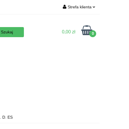
Strefa klienta
Wyposażenie
Zaloguj się
Zarejestruj się
0,00 zł
0
Dodaj zgłoszenie
Zgody cookies
 podłoża
Nowości
Promocje
Kontakt
 D. ES