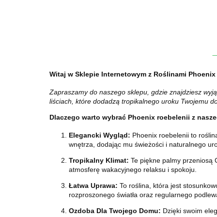
Witaj w Sklepie Internetowym z Roślinami Phoenix 
Zapraszamy do naszego sklepu, gdzie znajdziesz wyjąt
liściach, które dodadzą tropikalnego uroku Twojemu d
Dlaczego warto wybrać Phoenix roebelenii z nasze
Elegancki Wygląd:
Phoenix roebelenii to rośli
wnętrza, dodając mu świeżości i naturalnego ur
Tropikalny Klimat:
Te piękne palmy przeniosą Ci
atmosferę wakacyjnego relaksu i spokoju.
Łatwa Uprawa:
To roślina, która jest stosunko
rozproszonego światła oraz regularnego podlewa
Ozdoba Dla Twojego Domu:
Dzięki swoim eleg