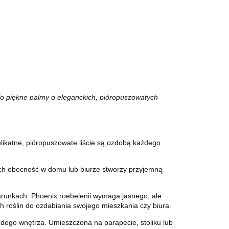
To piękne palmy o eleganckich, pióropuszowatych
elikatne, pióropuszowate liście są ozdobą każdego
. Ich obecność w domu lub biurze stworzy przyjemną
arunkach. Phoenix roebelenii wymaga jasnego, ale
 roślin do ozdabiania swojego mieszkania czy biura.
żdego wnętrza. Umieszczona na parapecie, stoliku lub