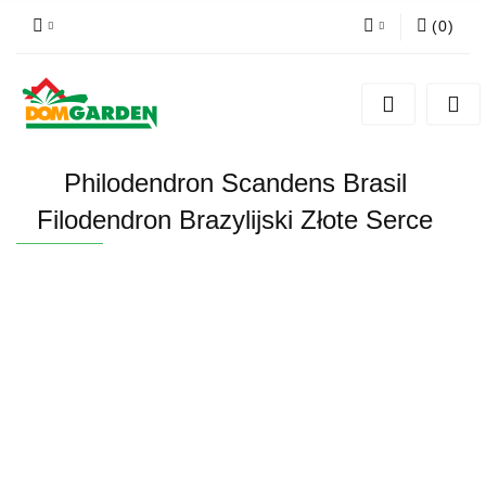
(
0
)
Zaloguj się
Zarejestruj się
Dodaj zgłoszenie
Philodendron Scandens Brasil
Zgody cookies
Filodendron Brazylijski Złote Serce