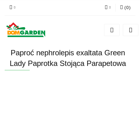
(
0
)
Zaloguj się
Zarejestruj się
Dodaj zgłoszenie
Paproć nephrolepis exaltata Green
Zgody cookies
Lady Paprotka Stojąca Parapetowa