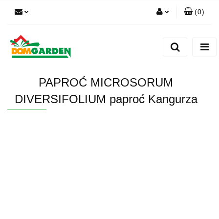
(
0
)
Zaloguj się
Zarejestruj się
Dodaj zgłoszenie
PAPROĆ MICROSORUM
Zgody cookies
DIVERSIFOLIUM paproć Kangurza