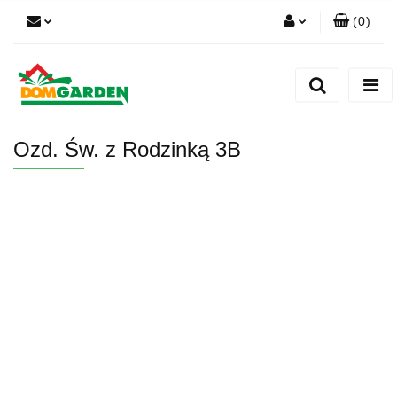
(
0
)
Zaloguj się
Zarejestruj się
Dodaj zgłoszenie
Ozd. Św. z Rodzinką 3B
Zgody cookies