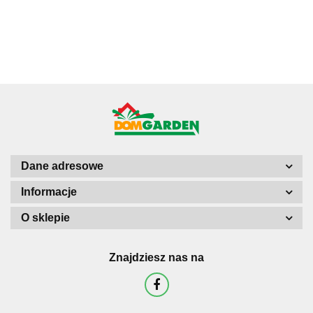
biało zielona
Terrarium Lasu
średniaczek
drzewko
do sloika
w Słoiku szkle
pieniędzy uszy
shreka
Dane adresowe
Informacje
O sklepie
Znajdziesz nas na