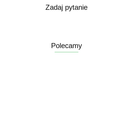
Zadaj pytanie
Polecamy
Ficus
Fitonia fittonia
Ficus Pumila
Ginseng
Grubosz
biała do lasu
Figowiec
microcarpa
Crassula hobbit
52.78
w szkle
pnący
Bonsai Do
19.43
drzewko
19.84
drobniutka
46.32
Pełzający do
Lasu w szkle
szczęścia