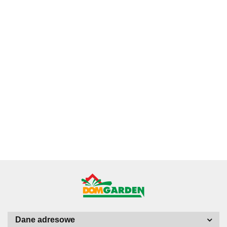
Ficus
Fitonia fittonia
Ficus Pumila
Ginseng
Grubosz
biała do lasu
Figowiec
microcarpa
Crassula hobbit
52.78
w szkle
pnący
Bonsai Do
19.43
drzewko
19.84
drobniutka
46.32
Pełzający do
Lasu w szkle
szczęścia
biało zielona
Terrarium Lasu
średniaczek
drzewko
do sloika
w Słoiku szkle
pieniędzy uszy
shreka
Dane adresowe