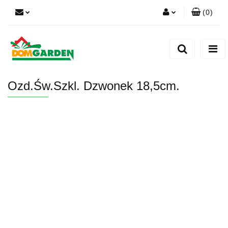
(
0
)
Zaloguj się
Zarejestruj się
Dodaj zgłoszenie
Ozd.Św.Szkl. Dzwonek 18,5cm.
Zgody cookies