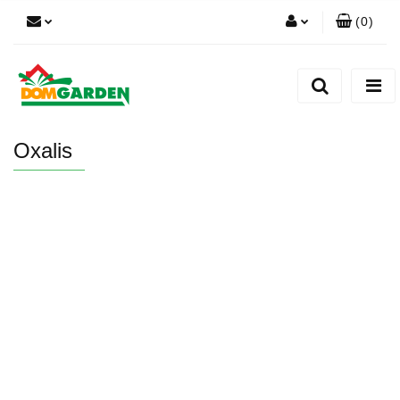
(
0
)
Zaloguj się
Zarejestruj się
Dodaj zgłoszenie
Oxalis
Zgody cookies