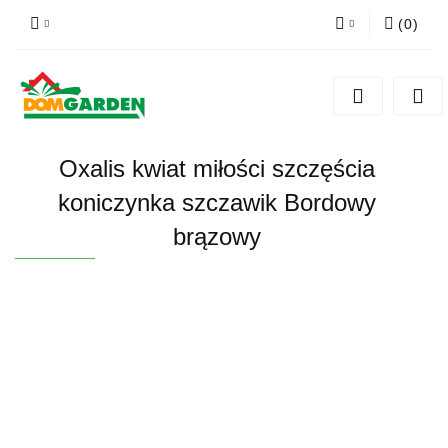
(
0
)
Zaloguj się
Zarejestruj się
Dodaj zgłoszenie
Oxalis kwiat miłości szczęścia
Zgody cookies
koniczynka szczawik Bordowy
brązowy