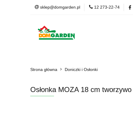
sklep@domgarden.pl
12 273-22-74
Doniczki i osłonki
Ziemia i podłoża
Doniczki i osłonki
Kwiaty Sztuczne
Kom
Strona główna
Doniczki i Osłonki
Osłonka MOZA 18 cm tworzywo s