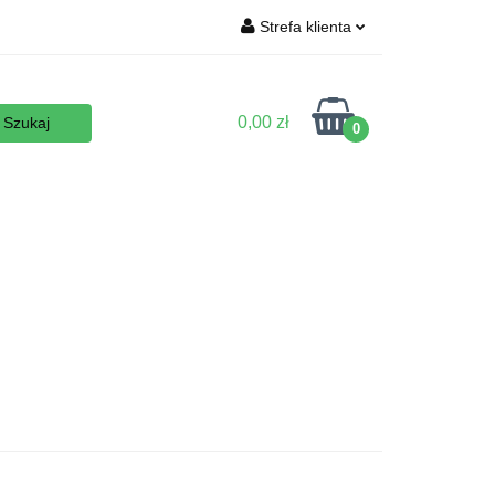
Strefa klienta
Wyposażenie
Zaloguj się
Zarejestruj się
0,00 zł
0
Dodaj zgłoszenie
Zgody cookies
 podłoża
Nowości
Promocje
Kontakt