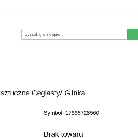
Kwiaty Sztuczne
Kompozycje Sztuczne
Rośliny
Nowości
Promocje
Kontakt
pozycje Sztuczne
Rośliny
Wyposażenie
Ziemia i
ztuczne Ceglasty/ Glinka
Symbol:
17665728560
Brak towaru