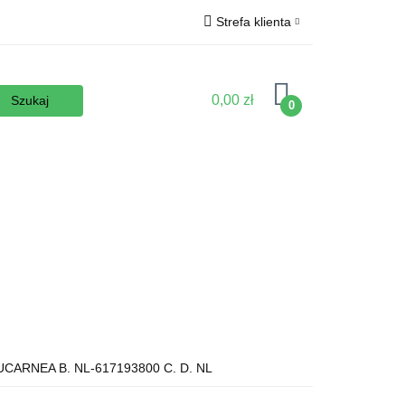
Strefa klienta
Wyposażenie
Zaloguj się
Zarejestruj się
0,00 zł
0
Dodaj zgłoszenie
Zgody cookies
podłoża
Nowości
Promocje
Kontakt
UCARNEA B. NL-617193800 C. D. NL