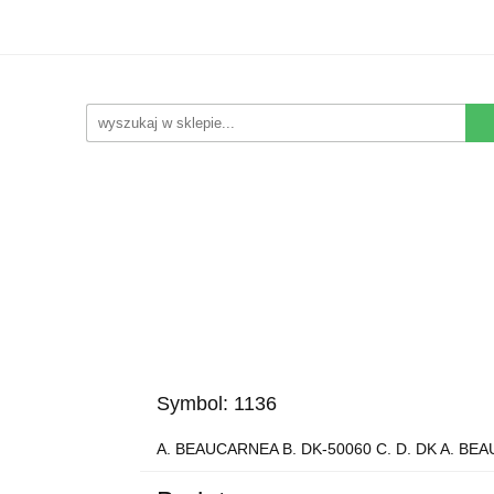
Kwiaty Sztuczne
Kompozycje Sztuczne
Rośliny
Nowości
Promocje
Kontakt
pozycje Sztuczne
Rośliny
Wyposażenie
Ziemia i 
Symbol:
1136
A. BEAUCARNEA B. DK-50060 C. D. DK A. BEA