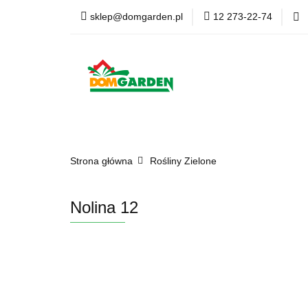
sklep@domgarden.pl
12 273-22-74
Doniczki i osłonki
Ziemia i podłoża
Doniczki i osłonki
Kwiaty Sztuczne
Kom
Strona główna
Rośliny Zielone
Nolina 12