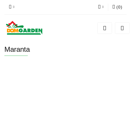
(
0
)
Zaloguj się
Zarejestruj się
Dodaj zgłoszenie
Maranta
Zgody cookies