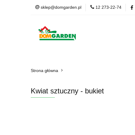
sklep@domgarden.pl
12 273-22-74
Doniczki i osłonki
Ziemia i podłoża
Doniczki i osłonki
Kwiaty Sztuczne
Kom
Strona główna
Kwiat sztuczny - bukiet