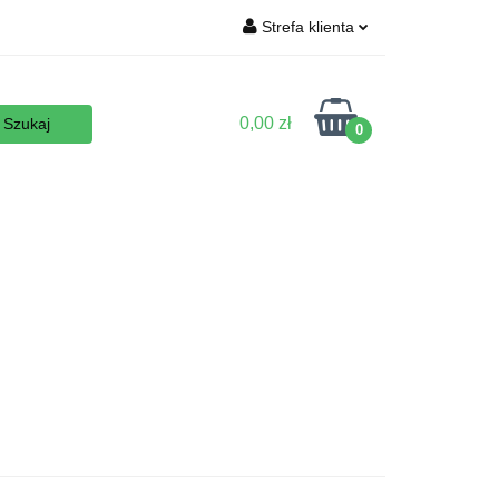
Strefa klienta
Wyposażenie
Zaloguj się
Zarejestruj się
0,00 zł
0
Dodaj zgłoszenie
Zgody cookies
 podłoża
Nowości
Promocje
Kontakt