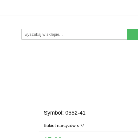
Kwiaty Sztuczne
Kompozycje Sztuczne
Rośliny
Nowości
Promocje
Kontakt
pozycje Sztuczne
Rośliny
Wyposażenie
Ziemia i
Symbol:
0552-41
Bukiet narcyzów x 7/