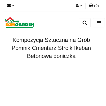
(
0
)
Zaloguj się
Zarejestruj się
Dodaj zgłoszenie
Kompozycja Sztuczna na Grób
Zgody cookies
Pomnik Cmentarz Stroik Ikeban
Betonowa doniczka