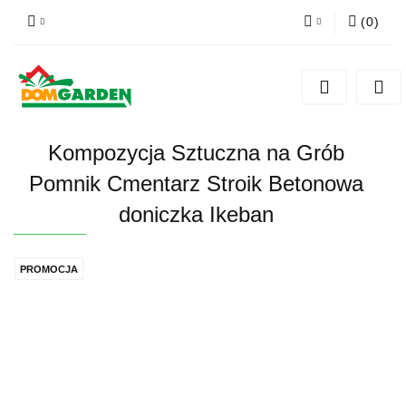
(
0
)
Zaloguj się
Zarejestruj się
Dodaj zgłoszenie
Kompozycja Sztuczna na Grób
Zgody cookies
Pomnik Cmentarz Stroik Betonowa
doniczka Ikeban
PROMOCJA