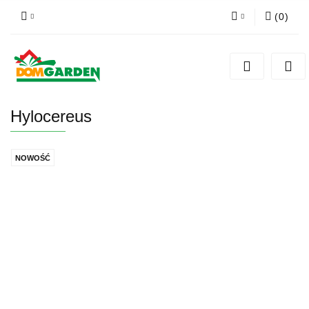
(
0
)
Zaloguj się
Zarejestruj się
Dodaj zgłoszenie
Hylocereus
Zgody cookies
NOWOŚĆ