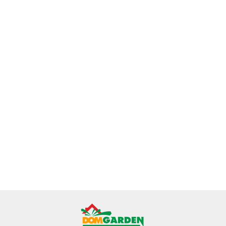
Ficus
Fitonia fittonia
Ficus Pumila
Ginseng
Grubosz
biała do lasu
Figowiec
microcarpa
Crassula hobbit
52.78
w szkle
pnący
Bonsai Do
19.43
drzewko
19.84
drobniutka
46.32
Pełzający do
Lasu w szkle
szczęścia
biało zielona
Terrarium Lasu
średniaczek
drzewko
do sloika
w Słoiku szkle
pieniędzy uszy
shreka