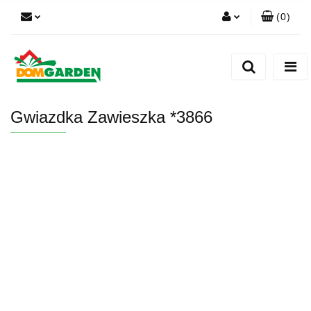
(
0
)
Zaloguj się
Zarejestruj się
Dodaj zgłoszenie
Gwiazdka Zawieszka *3866
Zgody cookies