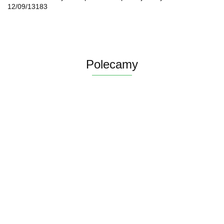
12/09/13183
Polecamy
Ficus
Fitonia fittonia
Ficus Pumila
Ginseng
Grubosz
biała do lasu
Figowiec
microcarpa
Crassula hobbit
52.78
w szkle
pnący
Bonsai Do
19.43
drzewko
19.84
drobniutka
46.32
Pełzający do
Lasu w szkle
szczęścia
biało zielona
Terrarium Lasu
średniaczek
drzewko