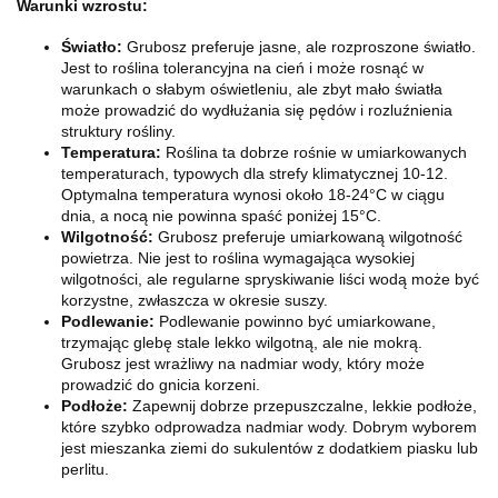
Warunki wzrostu:
Światło:
Grubosz preferuje jasne, ale rozproszone światło.
Jest to roślina tolerancyjna na cień i może rosnąć w
warunkach o słabym oświetleniu, ale zbyt mało światła
może prowadzić do wydłużania się pędów i rozluźnienia
struktury rośliny.
Temperatura:
Roślina ta dobrze rośnie w umiarkowanych
temperaturach, typowych dla strefy klimatycznej 10-12.
Optymalna temperatura wynosi około 18-24°C w ciągu
dnia, a nocą nie powinna spaść poniżej 15°C.
Wilgotność:
Grubosz preferuje umiarkowaną wilgotność
powietrza. Nie jest to roślina wymagająca wysokiej
wilgotności, ale regularne spryskiwanie liści wodą może być
korzystne, zwłaszcza w okresie suszy.
Podlewanie:
Podlewanie powinno być umiarkowane,
trzymając glebę stale lekko wilgotną, ale nie mokrą.
Grubosz jest wrażliwy na nadmiar wody, który może
prowadzić do gnicia korzeni.
Podłoże:
Zapewnij dobrze przepuszczalne, lekkie podłoże,
które szybko odprowadza nadmiar wody. Dobrym wyborem
jest mieszanka ziemi do sukulentów z dodatkiem piasku lub
perlitu.