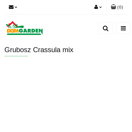
(
0
)
Zaloguj się
Zarejestruj się
Dodaj zgłoszenie
Grubosz Crassula mix
Zgody cookies