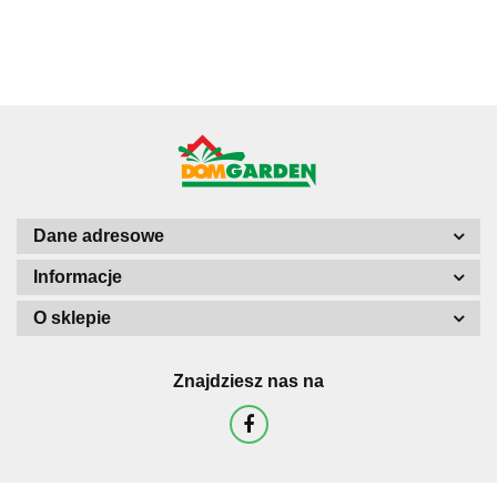
do sloika
w Słoiku szkle
pieniędzy uszy
shreka
Dane adresowe
Informacje
O sklepie
Znajdziesz nas na