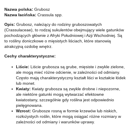
Nazwa polska:
Grubosz
Nazwa łacińska:
Crassula spp.
Opis:
Grubosz, należący do rodziny gruboszowatych
(Crassulaceae), to rodzaj sukulentów obejmujący wiele gatunków
pochodzących głównie z Afryki Południowej i Azji Wschodniej. Są
to rośliny doniczkowe o mięsistych liściach, które stanowią
atrakcyjną ozdobę wnętrz.
Cechy charakterystyczne:
Liście:
Liście grubosza są grube, mięsiste i zwykle zielone,
ale mogą mieć różne odcienie, w zależności od odmiany.
Często mają charakterystyczny kształt liści w kształcie łódek
lub monet.
Kwiaty:
Kwiaty grubosza są zwykle drobne i niepozorne,
ale niektóre gatunki mogą wytwarzać efektowne
kwiatostany, szczególnie gdy roślina jest odpowiednio
pielęgnowana.
Wzrost:
Grubosze rosną w formie krzewów lub niskich,
rozłożystych roślin, które mogą osiągać różne rozmiary w
zależności od odmiany i warunków uprawy.