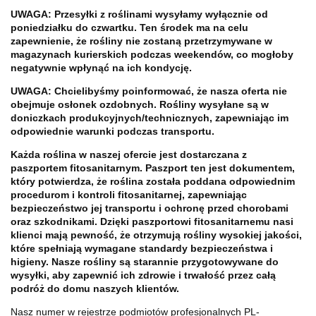
UWAGA: Przesyłki z roślinami wysyłamy wyłącznie od
poniedziałku do czwartku. Ten środek ma na celu
zapewnienie, że rośliny nie zostaną przetrzymywane w
magazynach kurierskich podczas weekendów, co mogłoby
negatywnie wpłynąć na ich kondycję.
UWAGA: Chcielibyśmy poinformować, że nasza oferta nie
obejmuje osłonek ozdobnych. Rośliny wysyłane są w
doniczkach produkcyjnych/technicznych, zapewniając im
odpowiednie warunki podczas transportu.
Każda roślina w naszej ofercie jest dostarczana z
paszportem fitosanitarnym. Paszport ten jest dokumentem,
który potwierdza, że roślina została poddana odpowiednim
procedurom i kontroli fitosanitarnej, zapewniając
bezpieczeństwo jej transportu i ochronę przed chorobami
oraz szkodnikami. Dzięki paszportowi fitosanitarnemu nasi
klienci mają pewność, że otrzymują rośliny wysokiej jakości,
które spełniają wymagane standardy bezpieczeństwa i
higieny. Nasze rośliny są starannie przygotowywane do
wysyłki, aby zapewnić ich zdrowie i trwałość przez całą
podróż do domu naszych klientów.
Nasz numer w rejestrze podmiotów profesjonalnych PL-