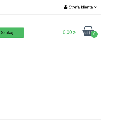
Strefa klienta
Wyposażenie
Zaloguj się
Zarejestruj się
0,00 zł
0
Dodaj zgłoszenie
Zgody cookies
 podłoża
Nowości
Promocje
Kontakt