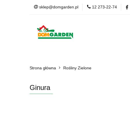
sklep@domgarden.pl
12 273-22-74
Doniczki i osłonki
Ziemia i podłoża
Doniczki i osłonki
Kwiaty Sztuczne
Kom
Strona główna
Rośliny Zielone
Ginura