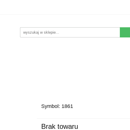
Kwiaty Sztuczne
Kompozycje Sztuczne
Rośliny
Nowości
Promocje
Kontakt
pozycje Sztuczne
Rośliny
Wyposażenie
Ziemia i
Symbol:
1861
Brak towaru