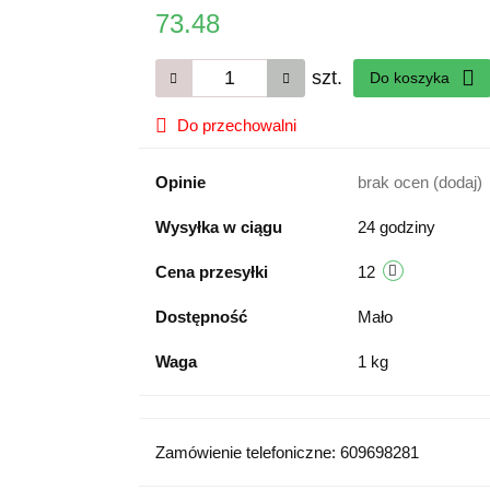
73.48
szt.
Do koszyka
Do przechowalni
Opinie
brak ocen
(dodaj)
Wysyłka w ciągu
24 godziny
Cena przesyłki
12
Dostępność
Mało
Waga
1 kg
Zamówienie telefoniczne: 609698281