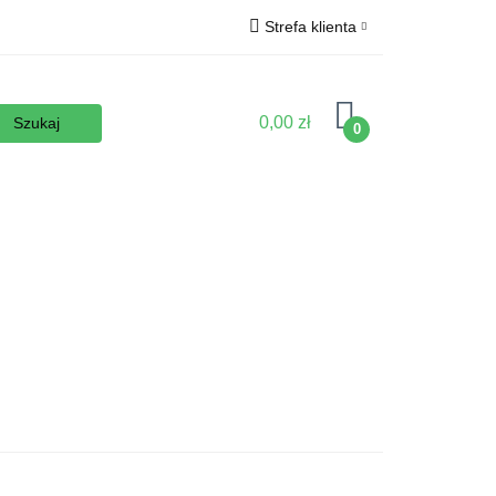
Strefa klienta
Wyposażenie
Zaloguj się
Zarejestruj się
0,00 zł
0
Dodaj zgłoszenie
Zgody cookies
podłoża
Nowości
Promocje
Kontakt