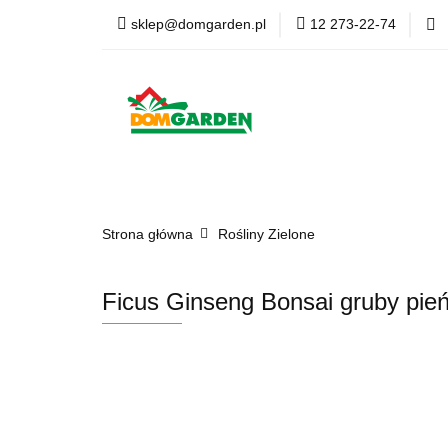
sklep@domgarden.pl
12 273-22-74
Doniczki i osłonki
Ziemia i podłoża
Doniczki i osłonki
Kwiaty Sztuczne
Kom
Strona główna
Rośliny Zielone
Ficus Ginseng Bonsai gruby pień 