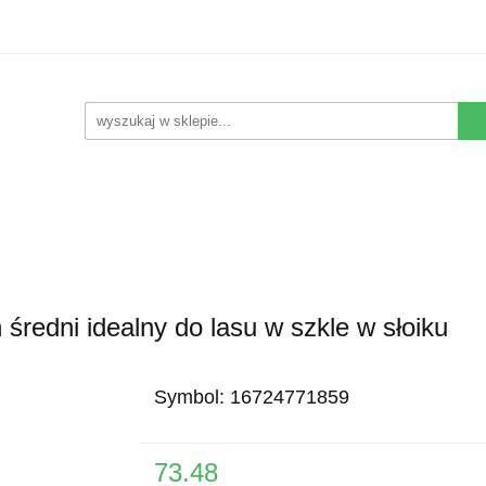
Kwiaty Sztuczne
Kompozycje Sztuczne
Rośliny
Nowości
Promocje
Kontakt
pozycje Sztuczne
Rośliny
Wyposażenie
Ziemia i 
średni idealny do lasu w szkle w słoiku
Symbol:
16724771859
73.48