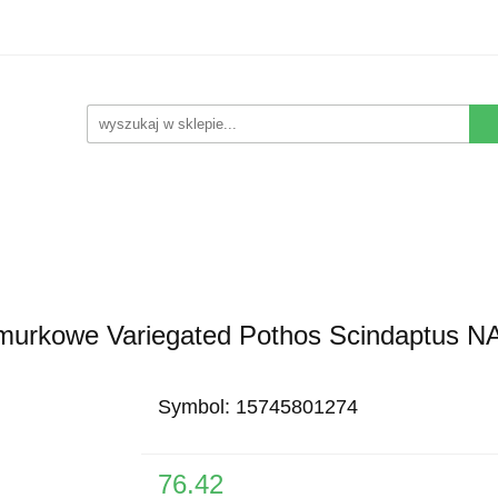
Kwiaty Sztuczne
Kompozycje Sztuczne
Rośliny
Nowości
Promocje
Kontakt
pozycje Sztuczne
Rośliny
Wyposażenie
Ziemia i 
urkowe Variegated Pothos Scindaptus N
Symbol:
15745801274
76.42