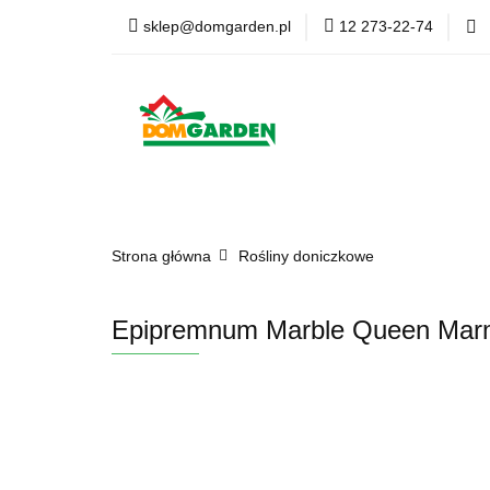
sklep@domgarden.pl
12 273-22-74
Doniczki i osłonki
Ziemia i podłoża
Doniczki i osłonki
Kwiaty Sztuczne
Kom
Strona główna
Rośliny doniczkowe
Epipremnum Marble Queen Marm