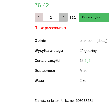
76.42
szt.
Do koszyka
Do przechowalni
Opinie
brak ocen
(dodaj)
Wysyłka w ciągu
24 godziny
Cena przesyłki
12
Dostępność
Mało
Waga
2 kg
Zamówienie telefoniczne: 609698281