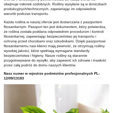
obejmuje osłonek ozdobnych. Rośliny wysyłane są w doniczkach
produkcyjnych/technicznych, zapewniając im odpowiednie
warunki podczas transportu.
Każda roślina w naszej ofercie jest dostarczana z paszportem
fitosanitarnym. Paszport ten jest dokumentem, który potwierdza,
że roślina została poddana odpowiednim procedurom i kontroli
fitosanitarnej, zapewniając bezpieczeństwo jej transportu i
ochronę przed chorobami oraz szkodnikami. Dzięki paszportowi
fitosanitarnemu nasi klienci mają pewność, że otrzymują rośliny
wysokiej jakości, które spełniają wymagane standardy
bezpieczeństwa i higieny. Nasze rośliny są starannie
przygotowywane do wysyłki, aby zapewnić ich zdrowie i trwałość
przez całą podróż do domu naszych klientów.
Nasz numer w rejestrze podmiotów profesjonalnych PL-
12/09/13183