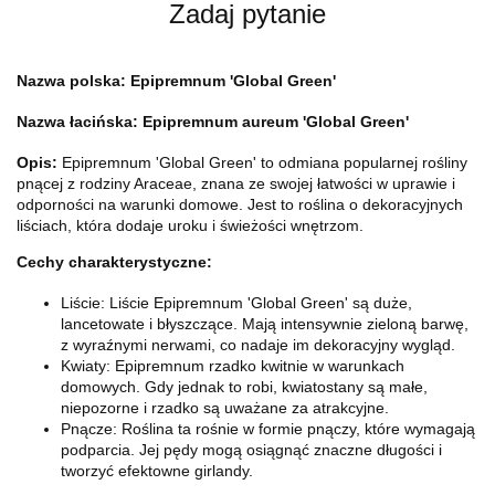
Zadaj pytanie
Nazwa polska: Epipremnum 'Global Green'
Nazwa łacińska: Epipremnum aureum 'Global Green'
Opis:
Epipremnum 'Global Green' to odmiana popularnej rośliny
pnącej z rodziny Araceae, znana ze swojej łatwości w uprawie i
odporności na warunki domowe. Jest to roślina o dekoracyjnych
liściach, która dodaje uroku i świeżości wnętrzom.
Cechy charakterystyczne:
Liście: Liście Epipremnum 'Global Green' są duże,
lancetowate i błyszczące. Mają intensywnie zieloną barwę,
z wyraźnymi nerwami, co nadaje im dekoracyjny wygląd.
Kwiaty: Epipremnum rzadko kwitnie w warunkach
domowych. Gdy jednak to robi, kwiatostany są małe,
niepozorne i rzadko są uważane za atrakcyjne.
Pnącze: Roślina ta rośnie w formie pnączy, które wymagają
podparcia. Jej pędy mogą osiągnąć znaczne długości i
tworzyć efektowne girlandy.