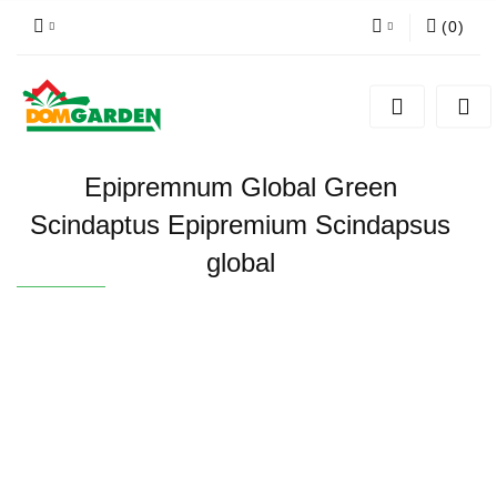
(
0
)
Zaloguj się
Zarejestruj się
Dodaj zgłoszenie
Epipremnum Global Green
Zgody cookies
Scindaptus Epipremium Scindapsus
global