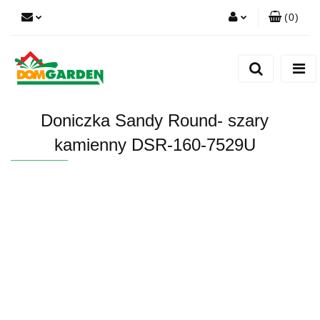
(
0
)
Zaloguj się
Zarejestruj się
Dodaj zgłoszenie
Doniczka Sandy Round- szary
Zgody cookies
kamienny DSR-160-7529U