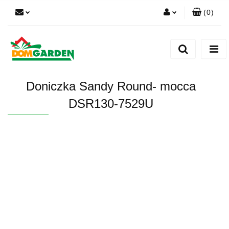
(
0
)
Zaloguj się
Zarejestruj się
Dodaj zgłoszenie
Doniczka Sandy Round- mocca
Zgody cookies
DSR130-7529U