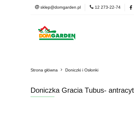
sklep@domgarden.pl
12 273-22-74
Doniczki i osłonki
Ziemia i podłoża
Doniczki i osłonki
Kwiaty Sztuczne
Kom
Strona główna
Doniczki i Osłonki
Doniczka Gracia Tubus- antrac