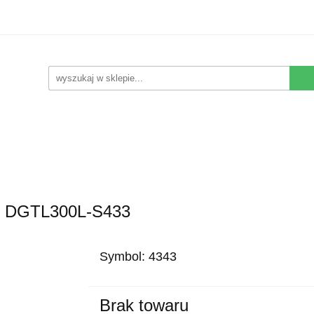
Kwiaty Sztuczne
Kompozycje Sztuczne
Rośliny
Nowości
Promocje
Kontakt
pozycje Sztuczne
Rośliny
Wyposażenie
Ziemia i
yt DGTL300L-S433
Symbol:
4343
Brak towaru