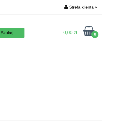
Strefa klienta
Wyposażenie
Zaloguj się
Zarejestruj się
0,00 zł
0
Dodaj zgłoszenie
Zgody cookies
 podłoża
Nowości
Promocje
Kontakt