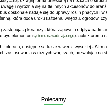
klasyczną, okrągłą formą uniesioną na nóżkach o strukt
uwagę i wyróżnia się na tle innych akcesoriów do aranż
Tubus doskonale nadaje się do uprawy roślin pnących i w
linną, która doda uroku każdemu wnętrzu, ogrodowi czy 
 zastępującą keramzyt, która zapewnia odpływ nadmiaru
że być elementem
dzięki któremu r
systemu nawadniającego,
h kolorach, dostępne są także w wersji wysokiej - Slim
ich zastosowania w różnych wnętrzach, pozwalając na s
Polecamy