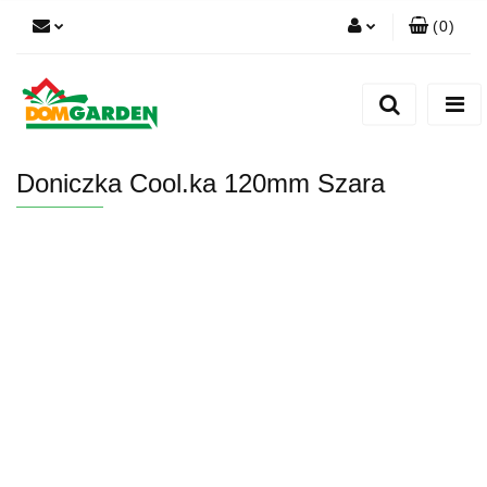
(
0
)
Zaloguj się
Zarejestruj się
Dodaj zgłoszenie
Doniczka Cool.ka 120mm Szara
Zgody cookies