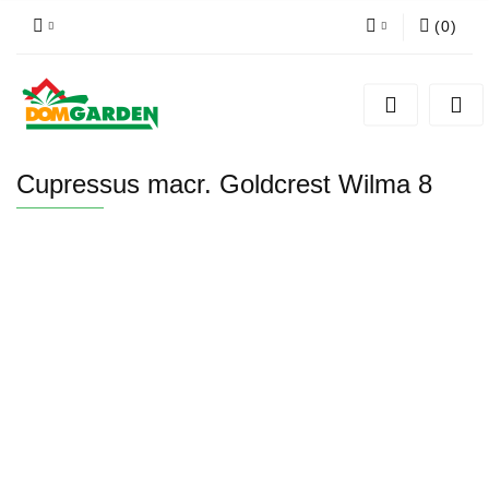
(
0
)
Zaloguj się
Zarejestruj się
Dodaj zgłoszenie
Cupressus macr. Goldcrest Wilma 8
Zgody cookies