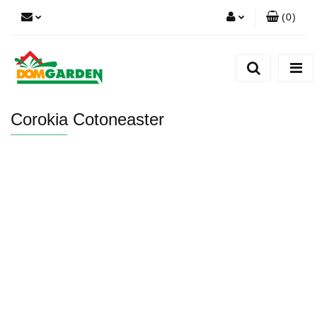
(
0
)
Zaloguj się
Zarejestruj się
Dodaj zgłoszenie
Corokia Cotoneaster
Zgody cookies