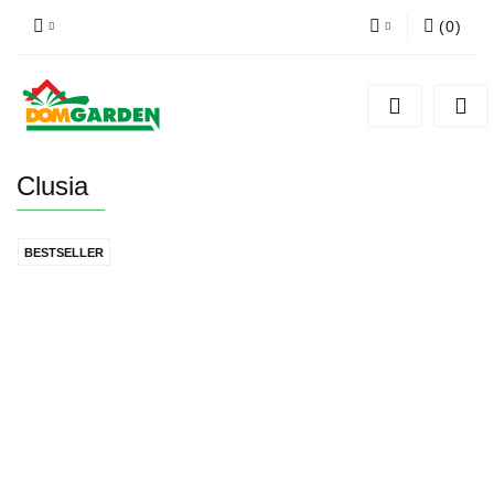
(
0
)
Zaloguj się
Zarejestruj się
Dodaj zgłoszenie
Clusia
Zgody cookies
BESTSELLER