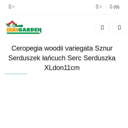
(
0
)
Zaloguj się
Zarejestruj się
Dodaj zgłoszenie
Ceropegia woodii variegata Sznur
Zgody cookies
Serduszek łańcuch Serc Serduszka
XLdon11cm