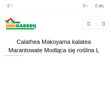
(
0
)
Zaloguj się
Zarejestruj się
Dodaj zgłoszenie
Calathea Makoyama kalatea
Zgody cookies
Marantowate Modląca się roślina L