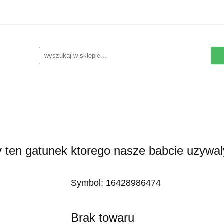
Kwiaty Sztuczne
Kompozycje Sztuczne
Rośliny
Nowości
Promocje
Kontakt
pozycje Sztuczne
Rośliny
Wyposażenie
Ziemia i 
y ten gatunek ktorego nasze babcie uzywal
Symbol:
16428986474
Brak towaru