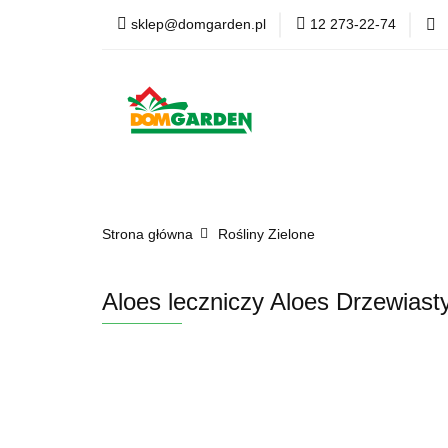
sklep@domgarden.pl
12 273-22-74
Doniczki i osłonki
Ziemia i podłoża
Doniczki i osłonki
Kwiaty Sztuczne
Kom
Strona główna
Rośliny Zielone
Aloes leczniczy Aloes Drzewiast