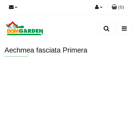
(
0
)
Zaloguj się
Zarejestruj się
Dodaj zgłoszenie
Aechmea fasciata Primera
Zgody cookies