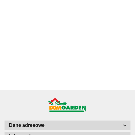
Ficus
Fitonia fittonia
Ficus Pumila
Ginseng
Grubosz
biała do lasu
Figowiec
microcarpa
Crassula hobbit
52.78
w szkle
pnący
Bonsai Do
19.43
drzewko
19.84
drobniutka
46.32
Pełzający do
Lasu w szkle
szczęścia
biało zielona
Terrarium Lasu
średniaczek
drzewko
do sloika
w Słoiku szkle
pieniędzy uszy
shreka
Dane adresowe